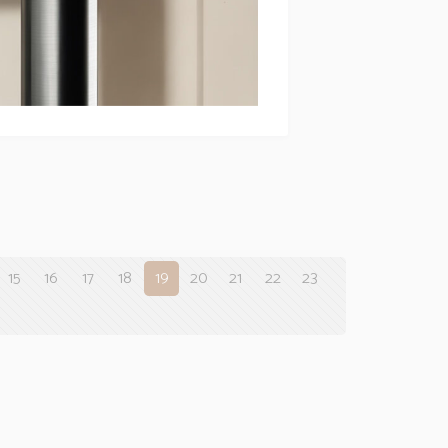
a
Deszczownica
2BN
EMPORIA-04062GD
15
16
17
18
19
20
21
22
23