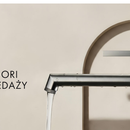
Deszczownica
Deszczownic
EMPORIA-04061CHR
EMPORIA-0406