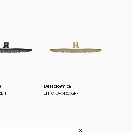
a
Deszczownica
0BN
EMPORIA-04060GN-P
✕