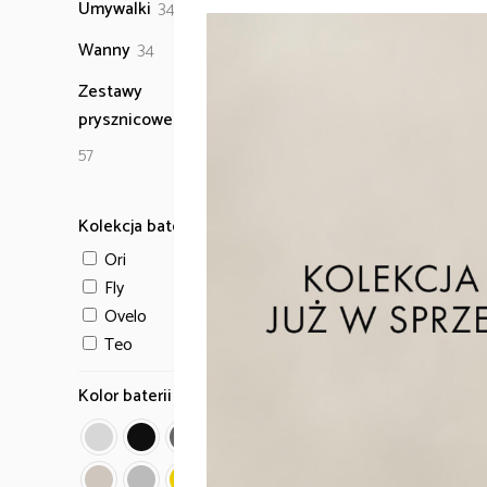
34
Umywalki
34
produkty
34
Wanny
34
produkty
Zestawy
prysznicowe
57
57
produktów
Deszczownica
Kolekcja baterii
EMPORIA-04060N
Ori
Fly
Ovelo
Teo
Kolor baterii