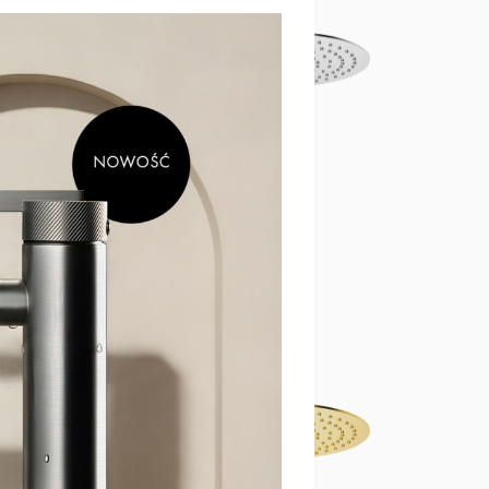
a
Deszczownica
2BM
EMPORIA-04062CHR