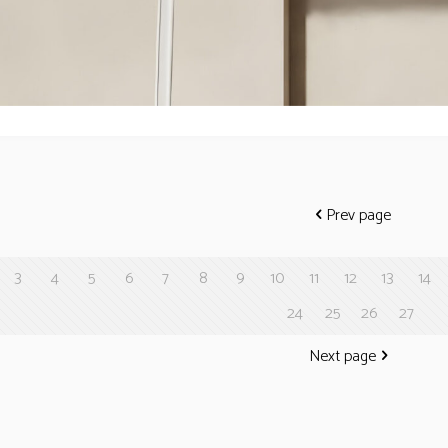
Deszczownica
Deszczownic
EMPORIA-04062BRG
EMPORIA-0406
Prev page
3
4
5
6
7
8
9
10
11
12
13
14
24
25
26
27
Next page