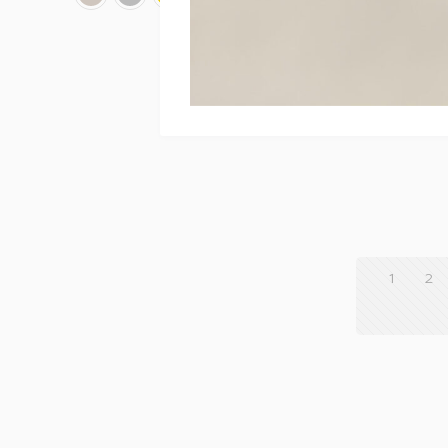
Deszczownica
EMPORIA-04062GN
1
2