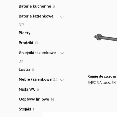
produkty
8
Baterie kuchenne
8
produktów
Baterie łazienkowe
317
317
produktów
1
Bidety
1
produkt
13
Brodziki
13
produktów
Grzejniki łazienkowe
32
32
produkty
6
Lustra
6
produktów
Ramię deszczown
24
Meble łazienkowe
24
EMPORIA-04052BN
produkty
8
Miski WC
8
produktów
14
Odpływy liniowe
14
produktów
1
Stojaki
1
produkt