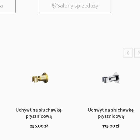
ia
Salony sprzedaży
Uchywt na słuchawkę
Uchwyt na słuchawkę
prysznicową
prysznicową
256.00
zł
175.00
zł