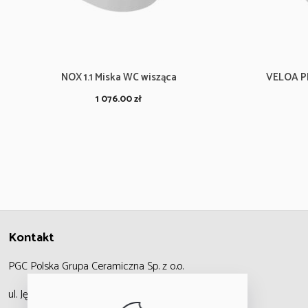
NOX 1.1 Miska WC wisząca
VELOA P
1 076.00
zł
Kontakt
PGC Polska Grupa Ceramiczna
Sp. z o.o.
ul. Jędrzejowska 47,