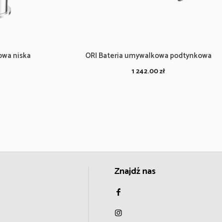
owa niska
ORI Bateria umywalkowa podtynkowa
1 242.00
zł
Znajdź nas