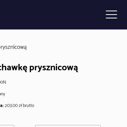
prysznicową
chawkę prysznicową
90N
any
a:
203.00
zł
brutto