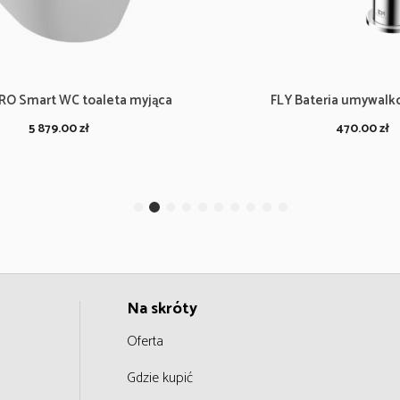
RO Smart WC toaleta myjąca
FLY Bateria umywalk
5 879.00
zł
470.00
zł
Na skróty
Oferta
Gdzie kupić