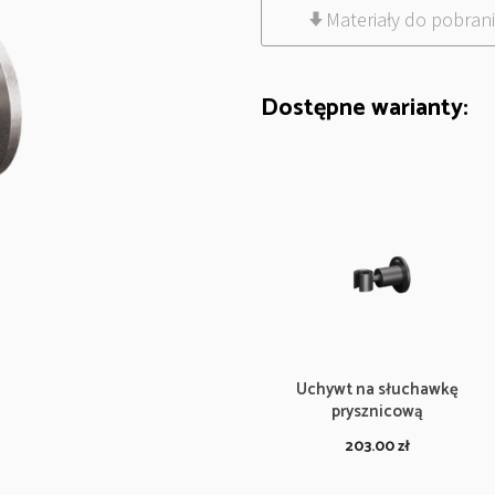
Materiały do pobran
Dostępne warianty:
Uchywt na słuchawkę
prysznicową
203.00
zł