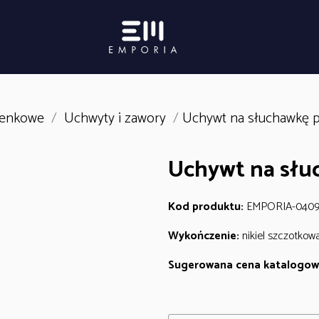
zienkowe
/
Uchwyty i zawory
/
Uchywt na słuchawkę 
Uchywt na słu
Kod produktu:
EMPORIA-040
Wykończenie:
nikiel szczotkow
Sugerowana cena katalogow