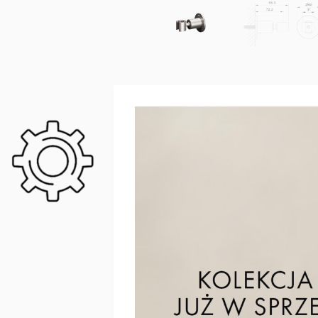
DANE TECHNOLOGICZN
Natynkowy uchwyt do słuchawki pryszni
mocowanie słuchawki. Uchwyt osadzony na 
Dostępny w trzech wariantach wykończenia: n