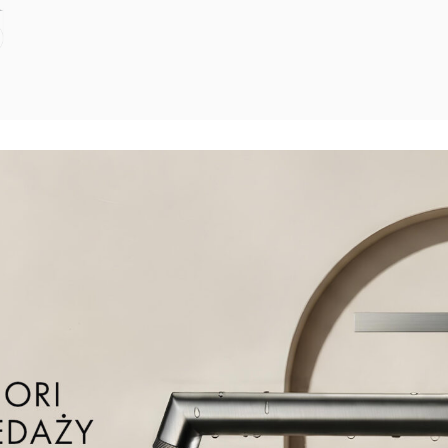
E
cowej, wykonany z mosiądzu. Zapewnia stabilne i estetyczne
przegubie kulowym, który umożliwia regulację kąta nachylenia.
ikiel szczotkowany, gun metal, złoty szczotkowany.