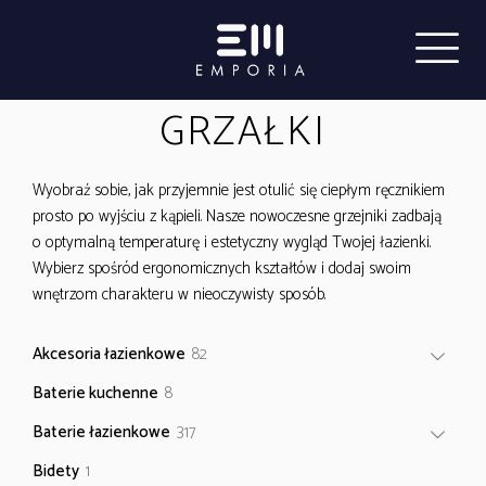
GRZAŁKI
Wyobraź sobie, jak przyjemnie jest otulić się ciepłym ręcznikiem
prosto po wyjściu z kąpieli. Nasze nowoczesne grzejniki zadbają
o optymalną temperaturę i estetyczny wygląd Twojej łazienki.
Wybierz spośród ergonomicznych kształtów i dodaj swoim
wnętrzom charakteru w nieoczywisty sposób.
82
Akcesoria łazienkowe
82
produkty
8
Baterie kuchenne
8
produktów
317
Baterie łazienkowe
317
produktów
1
Bidety
1