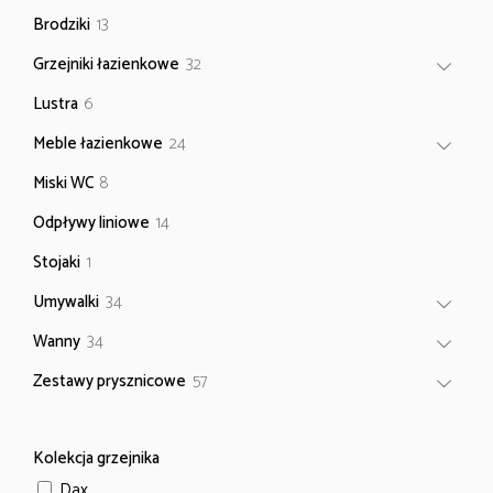
produkt
13
Brodziki
13
produktów
32
Grzejniki łazienkowe
32
produkty
6
Lustra
6
produktów
24
Meble łazienkowe
24
produkty
8
Miski WC
8
produktów
14
Odpływy liniowe
14
produktów
1
Stojaki
1
produkt
34
Umywalki
34
produkty
34
Wanny
34
produkty
57
Zestawy prysznicowe
57
produktów
Kolekcja grzejnika
Dax