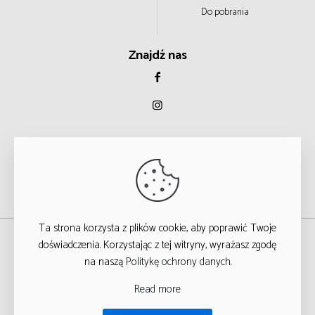
Do pobrania
Znajdź nas
Ta strona korzysta z plików cookie, aby poprawić Twoje
© 2023
doświadczenia. Korzystając z tej witryny, wyrażasz zgodę
na naszą
Politykę ochrony danych
.
WSZYSTKIE PRAWA ZASTRZEŻONE
Read more
T
ARGA STUDIO