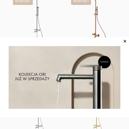
NOWOŚĆ!
NOWOŚĆ!
✕
FLY Kolumna natryskowa
FLY Kolumna natryskowa
termostatyczna 3-funkcyjna
termostatyczna 3-funkcyjna
EMPORIA-030130N
EMPORIA-030130BRG