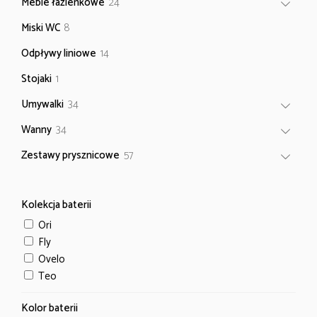
24
Meble łazienkowe
24
produkty
8
Miski WC
8
produktów
14
Odpływy liniowe
14
produktów
1
Stojaki
1
produkt
34
Umywalki
34
produkty
34
Wanny
34
produkty
57
Zestawy prysznicowe
57
produktów
Kolekcja baterii
Ori
Fly
Ovelo
Teo
Kolor baterii