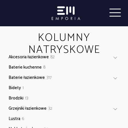
KOLUMNY
NATRYSKOWE
82
Akcesoria łazienkowe
82
produkty
8
Baterie kuchenne
8
produktów
317
Baterie łazienkowe
317
produktów
1
Bidety
1
produkt
13
Brodziki
13
produktów
32
Grzejniki łazienkowe
32
produkty
6
Lustra
6
produktów