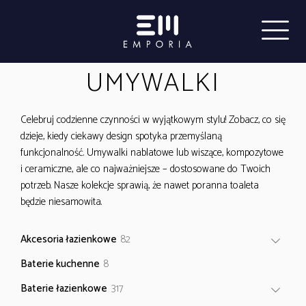
UMYWALKI
Celebruj codzienne czynności w wyjątkowym stylu! Zobacz, co się
dzieje, kiedy ciekawy design spotyka przemyślaną
funkcjonalność. Umywalki nablatowe lub wiszące, kompozytowe
i ceramiczne, ale co najważniejsze – dostosowane do Twoich
potrzeb. Nasze kolekcje sprawią, że nawet poranna toaleta
będzie niesamowita.
82
Akcesoria łazienkowe
82
produkty
8
Baterie kuchenne
8
produktów
317
Baterie łazienkowe
317
produktów