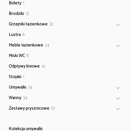
1
Bidety
1
produkt
13
Brodziki
13
produktów
32
Grzejniki łazienkowe
32
produkty
6
Lustra
6
produktów
24
Meble łazienkowe
24
produkty
8
Miski WC
8
produktów
14
Odpływy liniowe
14
produktów
1
Stojaki
1
produkt
34
Umywalki
34
produkty
34
Wanny
34
produkty
57
Zestawy prysznicowe
57
produktów
Kolekcja umywalki