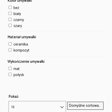
Kolor umywalki
beż
biały
czarny
szary
Materiał umywalki
ceramika
kompozyt
Wykończenie umywalki
mat
połysk
Pokaż: