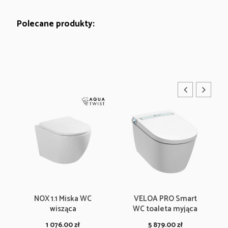
Polecane produkty:
NOX 1.1 Miska WC
VELOA PRO Smart
wisząca
WC toaleta myjąca
1 076.00
zł
5 879.00
zł