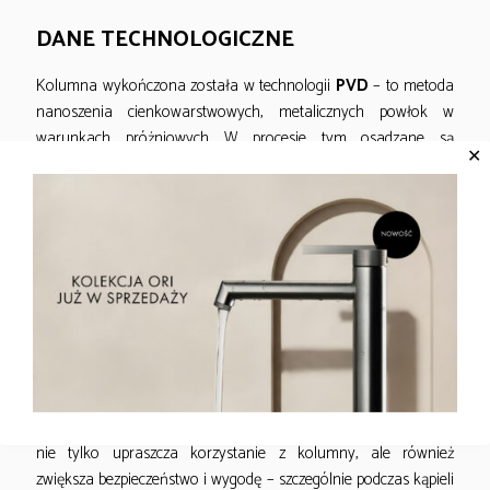
DANE TECHNOLOGICZNE
Kolumna wykończona została w technologii
PVD
– to metoda
nanoszenia cienkowarstwowych, metalicznych powłok w
warunkach próżniowych. W procesie tym osadzane są
✕
cząsteczki metalu, które tworzą trwałą, odporną na ścieranie
warstwę ochronną. Na zakończenie powierzchnia pokrywana
jest warstwą olejową, zabezpieczającą przed odciskami palców i
zabrudzeniami.
Obsługa przełącznika funkcji jest prosta i intuicyjna.
Po przekręceniu prawego pokrętła baterii na symbol wylewki,
woda zaczyna płynąć właśnie z niej. Aby uruchomić słuchawkę
prysznicową, wystarczy lekko popchnąć wylewkę w prawo – w
ten sposób zostaje ona schowana pod baterię, a strumień
automatycznie przełącza się na słuchawkę. Takie rozwiązanie
nie tylko upraszcza korzystanie z kolumny, ale również
zwiększa bezpieczeństwo i wygodę – szczególnie podczas kąpieli