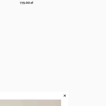
775.00
zł
✕