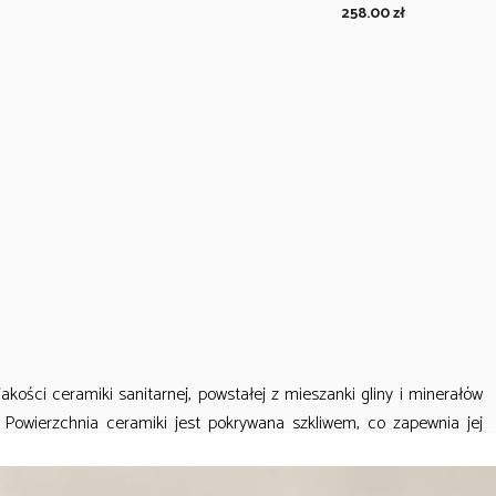
258.00
zł
kości ceramiki sanitarnej, powstałej z mieszanki gliny i minerałów
Powierzchnia ceramiki jest pokrywana szkliwem, co zapewnia jej
 w utrzymaniu czystości. Ceramika EMPORIA jest trwała, odporna na
ury, a także nie chłonie zapachów i nie odbarwia się, zachowując