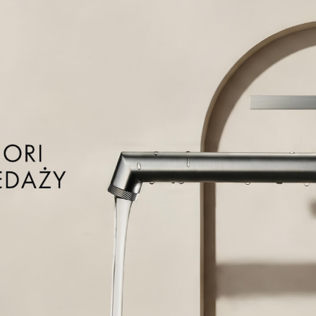
 się klasyczną formą i minimalistycznym designem. Proste linie i
onale pasują do różnych stylów łazienek. Ich uniwersalny wygląd
mywalki te łączą estetykę z praktycznością, oferując trwałość i
ie.
ależy regularnie czyścić ją miękkimi gąbkami lub ściereczkami,
substancji ściernych. Do usuwania osadów wapiennych najlepiej
ych preparatów. Warto także unikać uderzeń i stawiania ciężkich