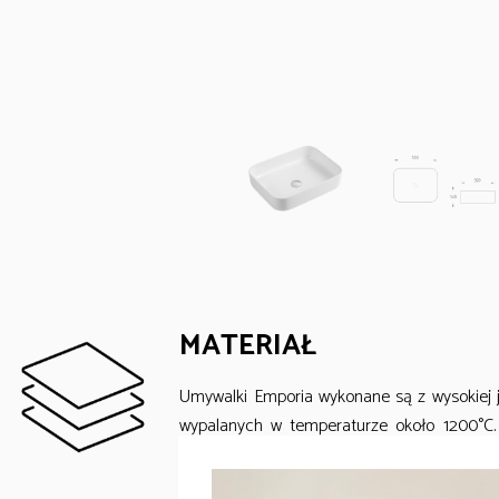
MATERIAŁ
Umywalki Emporia wykonane są z wysokiej ja
wypalanych w temperaturze około 1200°C. 
gładkość, odporność na wilgoć oraz łatwość
uszkodzenia mechaniczne i zmiany temperat