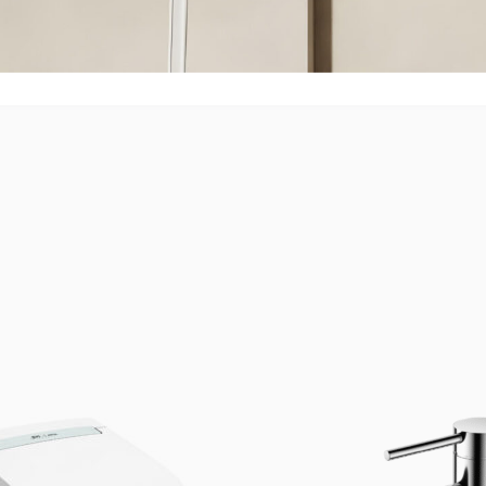
kodzeniom. Regularne czyszczenie oraz ochrona przed osadami i
amiki.