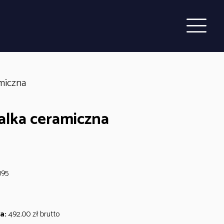
miczna
lka ceramiczna
195
a:
492.00
zł
brutto