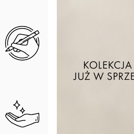
estetyczny wygląd przez długie lata.
DESIGN
Umywalki ceramiczne marki Emporia cechują
funkcjonalne kształty sprawiają, że dosk
zapewnia elegancję bez zbędnych ozdób. U
łatwość w utrzymaniu czystości.
Umywalki nie zawierają korka w komplec
PIELĘGNACJA
Aby zachować ceramikę w dobrym stanie, n
unikając ostrych środków czyszczących i 
używać roztworu octu z wodą lub dedykowan