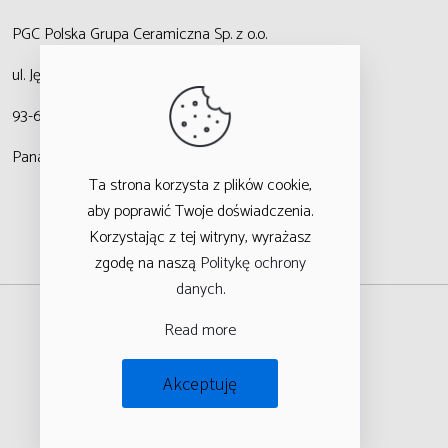
PGC Polska Grupa Ceramiczna
Sp. z o.o.
ul. Jędrzejowska 47,
93-636 Łódź
Panattoni Logistic Hub
Ta strona korzysta z plików cookie,
aby poprawić Twoje doświadczenia.
Korzystając z tej witryny, wyrażasz
zgodę na naszą
Politykę ochrony
danych
.
Read more
Akceptuję