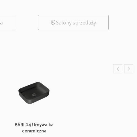
ia
Salony sprzedaży
BARI 04 Umywalka
ceramiczna