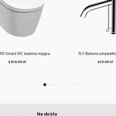
RO Smart WC toaleta myjąca
FLY Bateria umywalk
5 879.00
zł
470.00
zł
Na skróty