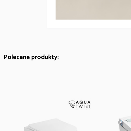
przedmiotów na ceramice, by zapobiec usz
zarysowaniami zapewnią długowieczność cer
Polecane produkty: