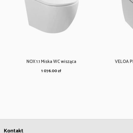
NOX 1.1 Miska WC wisząca
VELOA P
1 076.00
zł
Kontakt