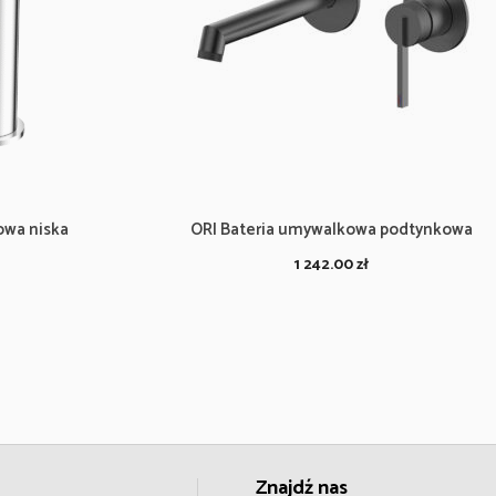
owa niska
ORI Bateria umywalkowa podtynkowa
1 242.00
zł
Znajdź nas