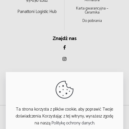
93-636 Łódź
Armatura
Karta gwarancyjna –
Panattoni Logistic Hub
Ceramika
Do pobrania
Znajdź nas
Ta strona korzysta z plików cookie, aby poprawić Twoje
© 2023
doświadczenia. Korzystając z tej witryny, wyrażasz zgodę
na naszą
Politykę ochrony danych
.
WSZYSTKIE PRAWA ZASTRZEŻONE