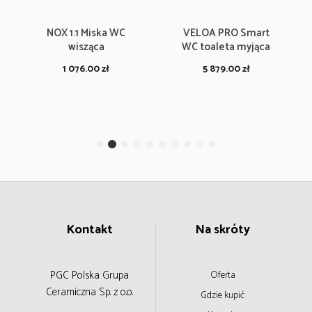
NOX 1.1 Miska WC
VELOA PRO Smart
wisząca
WC toaleta myjąca
1 076.00
zł
5 879.00
zł
Kontakt
Na skróty
PGC Polska Grupa
Oferta
Ceramiczna
Sp. z o.o.
Gdzie kupić