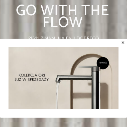
GO WITH THE
FLOW
PŁYŃ Z NAMI NA FALI DOBREGO
✕
DESIGNU