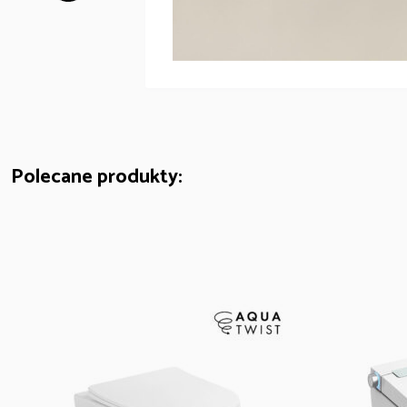
Podczas czyszczenia akcesoria powinny mi
spłukać mytą powierzchnię z resztek deterge
Polecane produkty: