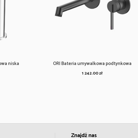
owa niska
ORI Bateria umywalkowa podtynkowa
1 242.00
zł
Znajdź nas