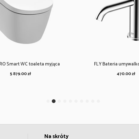
RO Smart WC toaleta myjąca
FLY Bateria umywalk
5 879.00
zł
470.00
zł
Na skróty