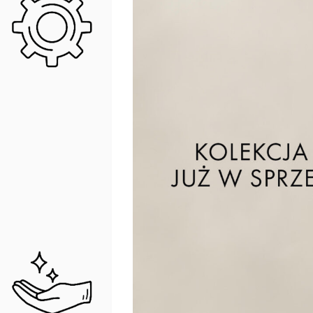
Miedź szczotkowana w perfekcyjnym w
Akcesoria EMPORIA w kolorze miedź szcz
zastosowaniu zaawansowanej technologii p
nakładania cienkich, metalicznych powłok w
obniżono ciśnienie powietrza, co pozwala
osadzać na powierzchni baterii łazienkowych
1. Niklowanie i chromowanie – Osadzanie 
uszkodzenia.
2. Koloryzacja – Nakładanie metalicznej pow
3. Powłoka olejowa – Nakładanie matowej war
PIELĘGNACJA
Zaleca się stosowanie delikatnych środk
zawierającymi materiały ścierne i środków 