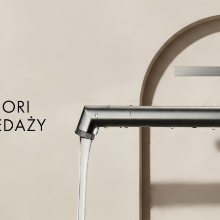
ykończeniu – technologia PVD w akcesoriach EMPORIA
otkowana zyskują wyjątkową trwałość i głębię koloru dzięki
owlekania PVD. PVD (Physical Vapor Deposition) to technologia
 warunkach próżni – czyli w specjalnej komorze, w której znacznie
 cząsteczkom metali swobodnie przemieszczać się i równomiernie
. Etapy procesu:
metali, które tworzą ochronna powłokę zwiększającą odporność na
łoki w procesie PVD, aby nadać powierzchni wybrany kolor.
stwy oleju, chroniącej przed odciskami palców i zabrudzeniami.
ów do czyszczenia szyb, nie wolno czyścić akcesoriów środkami
np. na bazie chloru, alkoholu, kwasów, zasad i rozpuszczalników.