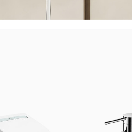
eć temperaturę pokojową. Po zakończeniu czyszczenia, dokładnie
ntu i wytrzeć do sucha miękką ściereczką.