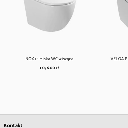
NOX 1.1 Miska WC wisząca
VELOA P
1 076.00
zł
Kontakt