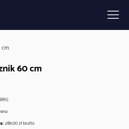
0 cm
znik 60 cm
0BRG
wana
a:
286.00
zł
brutto