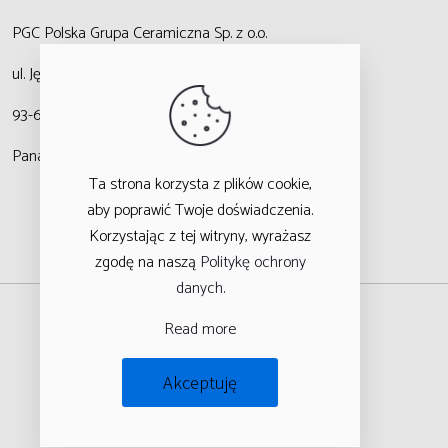
PGC Polska Grupa Ceramiczna
Sp. z o.o.
ul. Jędrzejowska 47,
93-636 Łódź
Panattoni Logistic Hub
Ta strona korzysta z plików cookie,
aby poprawić Twoje doświadczenia.
Korzystając z tej witryny, wyrażasz
zgodę na naszą
Politykę ochrony
danych
.
Read more
Akceptuję