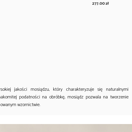
264.00
zł
277.00
zł
iej jakości mosiądzu, który charakteryzuje się naturalnymi
znakomitej podatności na obróbkę, mosiądz pozwala na tworzenie
cowanym wzornictwie.
E