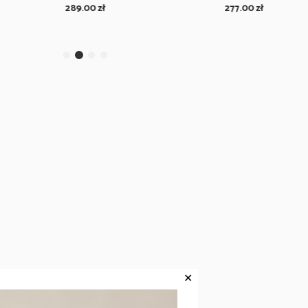
289.00
zł
277.00
zł
✕