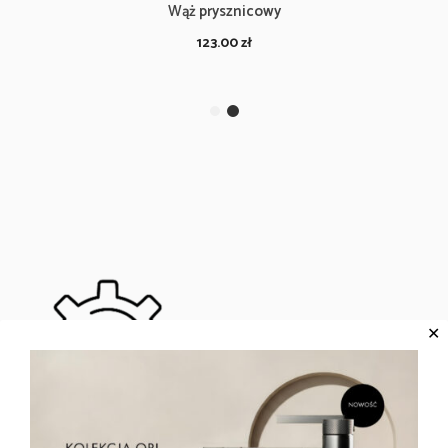
Wąż prysznicowy
123.00
zł
✕