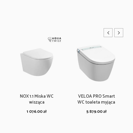
NOX 1.1 Miska WC
VELOA PRO Smart
wisząca
WC toaleta myjąca
1 076.00
zł
5 879.00
zł