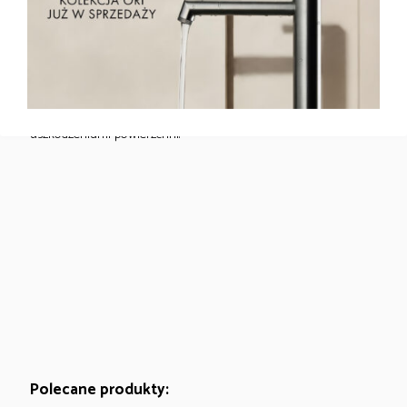
DANE TECHNOLOGICZNE
Wąż prysznicowy EMPORIA wykonany z elastycznego PVC o
długości 1500 mm. Antyskrętna konstrukcja zapobiega plątaniu
się węża podczas użytkowania. Końcówka węża wyposażona w
gumowy pierścień, który chroni ją przed zarysowaniami i
uszkodzeniami powierzchni.
Polecane produkty: