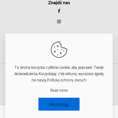
Znajdź nas
Ta strona korzysta z plików cookie, aby poprawić Twoje
© 2023
doświadczenia. Korzystając z tej witryny, wyrażasz zgodę
na naszą
Politykę ochrony danych
.
WSZYSTKIE PRAWA ZASTRZEŻONE
Read more
T
ARGA STUDIO
Akceptuję