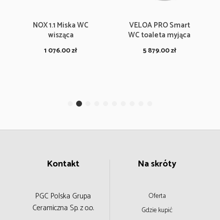
NOX 1.1 Miska WC
VELOA PRO Smart
wisząca
WC toaleta myjąca
1 076.00
zł
5 879.00
zł
Kontakt
Na skróty
PGC Polska Grupa
Oferta
Ceramiczna
Sp. z o.o.
Gdzie kupić