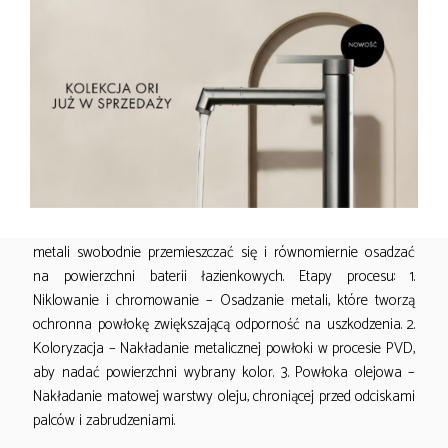
DANE TECHNOLOGICZNE
Miedź szczotkowana w perfekcyjnym wykończeniu –
technologia PVD w akcesoriach EMPORIA
Akcesoria
EMPORIA w kolorze miedź szczotkowana zyskują wyjątkową
trwałość i głębię koloru dzięki zastosowaniu zaawansowanej
technologii powlekania PVD. PVD (Physical Vapor Deposition)
to technologia nakładania cienkich, metalicznych powłok w
warunkach próżni – czyli w specjalnej komorze, w której
znacznie obniżono ciśnienie powietrza, co pozwala cząsteczkom
metali swobodnie przemieszczać się i równomiernie osadzać
na powierzchni baterii łazienkowych. Etapy procesu: 1.
Niklowanie i chromowanie – Osadzanie metali, które tworzą
ochronna powłokę zwiększającą odporność na uszkodzenia. 2.
Koloryzacja – Nakładanie metalicznej powłoki w procesie PVD,
aby nadać powierzchni wybrany kolor. 3. Powłoka olejowa –
Nakładanie matowej warstwy oleju, chroniącej przed odciskami
palców i zabrudzeniami.