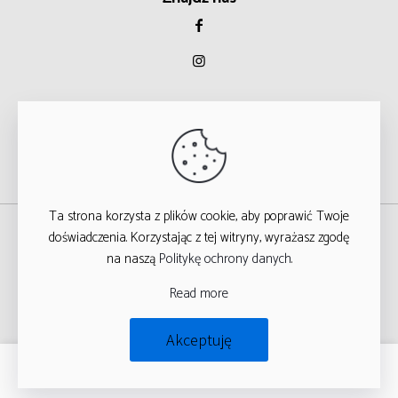
Ta strona korzysta z plików cookie, aby poprawić Twoje
© 2023
doświadczenia. Korzystając z tej witryny, wyrażasz zgodę
na naszą
Politykę ochrony danych
.
WSZYSTKIE PRAWA ZASTRZEŻONE
Read more
T
ARGA STUDIO
Akceptuję