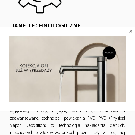
DANE TECHNOLOGICZNE
✕
Model TAURO to bateria mieszaczowa, jednouchwytowa z
prostokątną, wyciąganą wylewką, która umożliwia wygodne i
szybkie napełnianie naczyń poza zlewem, łatwe płukanie
większych garnków oraz dokładne czyszczenie całej
powierzchni zlewu. Bateria posiada klasę przepływu Z oraz
grupę akustyczną I, co zapewnia cichą i ekonomiczną pracę.
Gun metal w perfekcyjnym wykończeniu –
technologia PVD w bateriach EMPORIA TAURO
Baterie EMPORIA TAURO w kolorze gun metal zyskują
wyjątkową trwałość i głębię koloru dzięki zastosowaniu
zaawansowanej technologii powlekania PVD. PVD (Physical
Vapor Deposition) to technologia nakładania cienkich,
metalicznych powłok w warunkach próżni – czyli w specjalnej