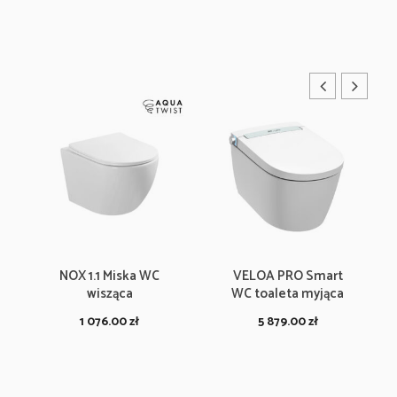
NOX 1.1 Miska WC
VELOA PRO Smart
wisząca
WC toaleta myjąca
1 076.00
zł
5 879.00
zł