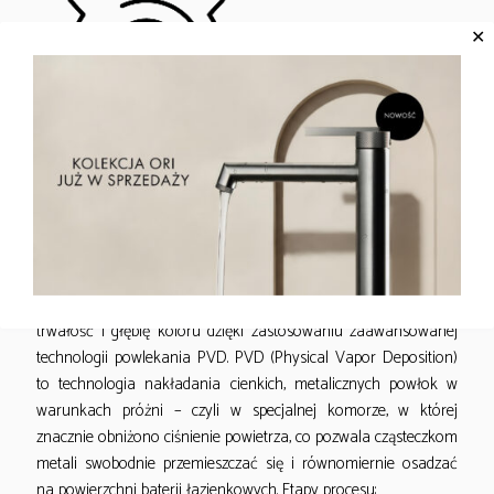
✕
DANE TECHNOLOGICZNE
Złoty w perfekcyjnym wykończeniu – technologia PVD
w akcesoriach EMPORIA
Akcesoria EMPORIA w kolorze złotym zyskują wyjątkową
trwałość i głębię koloru dzięki zastosowaniu zaawansowanej
technologii powlekania PVD. PVD (Physical Vapor Deposition)
to technologia nakładania cienkich, metalicznych powłok w
warunkach próżni – czyli w specjalnej komorze, w której
znacznie obniżono ciśnienie powietrza, co pozwala cząsteczkom
metali swobodnie przemieszczać się i równomiernie osadzać
na powierzchni baterii łazienkowych. Etapy procesu: