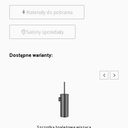
Materiały do pobrania
Salony sprzedaży
Dostępne warianty:
Szczotka toaletowa wisząca