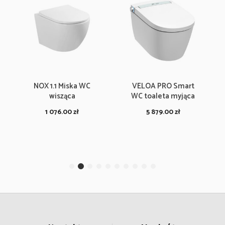
NOX 1.1 Miska WC
VELOA PRO Smart
wisząca
WC toaleta myjąca
1 076.00
zł
5 879.00
zł