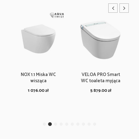
NOX 1.1 Miska WC
VELOA PRO Smart
wisząca
WC toaleta myjąca
1 076.00
zł
5 879.00
zł