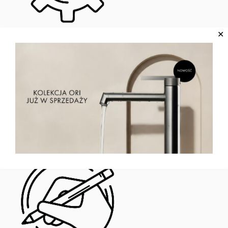
✕
DANE TECHNOLOGICZNE
Słuchawka prysznicowa z 3 funkcjami i 3 rodzajami strumienia
zapewnia komfortowe dopasowanie do indywidualnych
potrzeb. Wyposażona w standardowe przyłącze 1/2” oraz klasę
przepływu Z, łączy oszczędność wody z wydajnością. Jej
uniwersalna konstrukcja pozwala na łatwą instalację w
większości systemów prysznicowych.