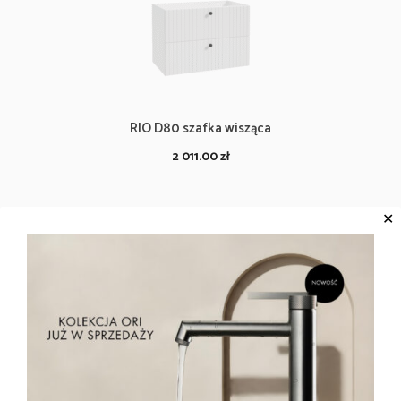
RIO D80 szafka wisząca
2 011.00
zł
✕