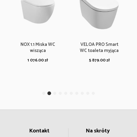
NOX 1.1 Miska WC
VELOA PRO Smart
wisząca
WC toaleta myjąca
1 076.00
zł
5 879.00
zł
Kontakt
Na skróty