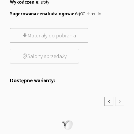
Wykończenie:
złoty
Sugerowana cena katalogowa:
64.00
zł
brutto
Materiały do pobrania
Salony sprzedaży
Dostępne warianty: