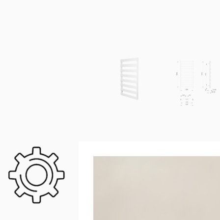
DANE TECHNOLOGICZN
Grzejnik łazienkowy OTUS to funkcjonalne 
możliwością łatwej adaptacji do wersji elektr
• Moc cieplna:
370 W
• Budowa:
drabinkowa