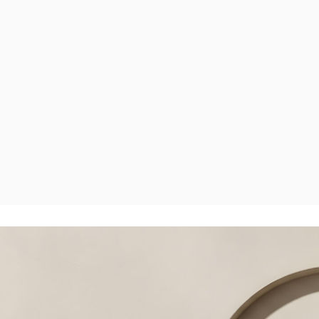
E
i uniwersalne rozwiązanie do instalacji centralnego ogrzewania z
ycznej.