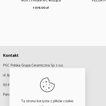
NOX 1.1 Miska WC wisząca
VELOA P
1 076.00
zł
Kontakt
PGC Polska Grupa Ceramiczna
Sp. z o.o.
ul. Jędrzejowska 47,
93-636 Łódź
Panattoni Logistic Hub
Ta strona korzysta z plików cookie,