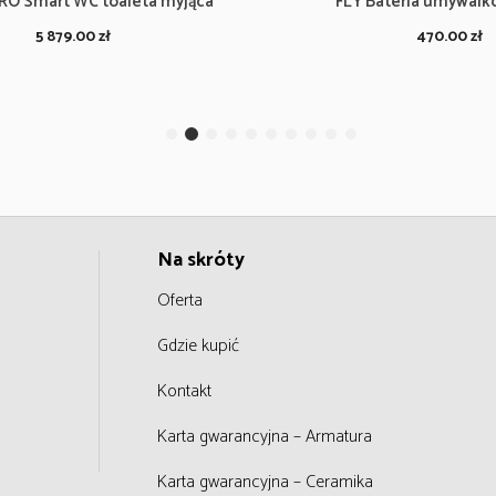
RO Smart WC toaleta myjąca
FLY Bateria umywalk
5 879.00
zł
470.00
zł
Na skróty
Oferta
Gdzie kupić
Kontakt
Karta gwarancyjna – Armatura
Karta gwarancyjna – Ceramika