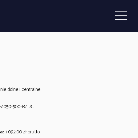
ie dolne i centralne
1050-500-BZDC
a:
1 092.00
zł
brutto