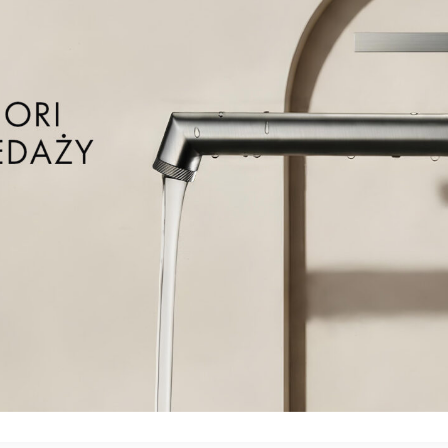
tryczny poprzez zastosowanie odpowiedniej grzałki z oferty EMPORIA
wnicą, lewy, biały (EMPORIA-19644)
wnicą, prawy, biały (EMPORIA-19645)