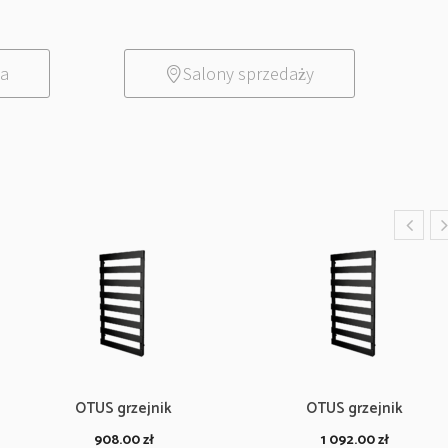
ia
Salony sprzedaży
OTUS grzejnik
OTUS grzejnik
908.00
zł
1 092.00
zł