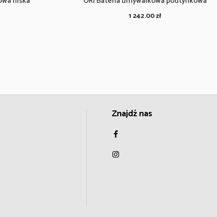
owa niska
ORI Bateria umywalkowa podtynkowa
1 242.00
zł
Znajdź nas