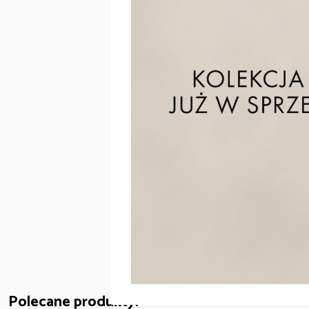
• Zasilanie:
dolne i centralne
• Zestaw montażowy w komplecie
• Możliwość przekształcenia w grzejnik elek
Pasujące zawory:
- zestaw termostatyczny ze złączką i masko
- zestaw termostatyczny ze złączką i masko
Polecane produkty: