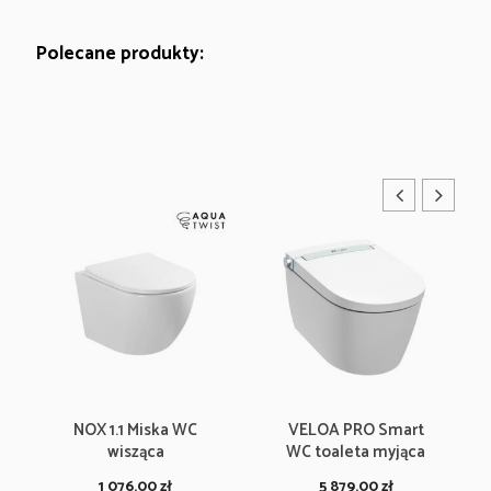
Polecane produkty:
NOX 1.1 Miska WC
VELOA PRO Smart
wisząca
WC toaleta myjąca
1 076.00
zł
5 879.00
zł