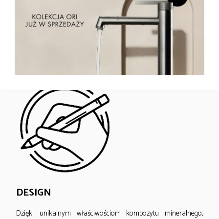
zdolnością tłumienia dźwięków. Skutecznie redukuje hałas
spadającej wody, co przekłada się na wyraźnie wyższy poziom
wygody i spokoju w łazience.
Pasujący syfon - McAlpineHC2730L-TD-NT
. Syfon do
zamówienia osobno.
DESIGN
Dzięki unikalnym właściwościom kompozytu mineralnego,