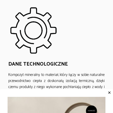
DANE TECHNOLOGICZNE
Kompozyt mineralny to materiał, który łączy w sobie naturalne
przewodnictwo ciepła z doskonałą izolacją termiczną, dzięki
czemu produkty z niego wykonane pochłaniają ciepło z wody i
✕
otoczenia, utrzymując przyjemną temperaturę przez długi czas.
Zawsze ciepłe w dotyku, zapewniają wyjątkowy komfort
użytkowania każdego dnia. Dodatkowo, dzięki wysokiej gęstości
cząsteczek, materiał ten charakteryzuje się znakomitą