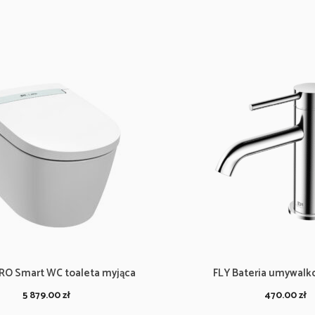
RO Smart WC toaleta myjąca
FLY Bateria umywalk
5 879.00
zł
470.00
zł