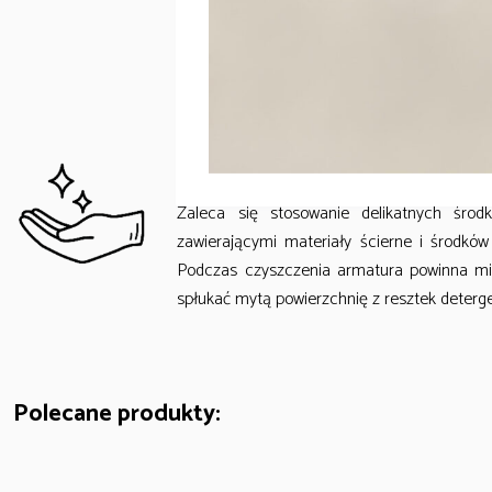
kosztem funkcjonalności. Każdy element kole
korpusów płynnie współgrają z delikatni
Zredukowane do minimum uchwyty dopełniają
PIELĘGNACJA
Zaleca się stosowanie delikatnych środ
zawierającymi materiały ścierne i środków 
Podczas czyszczenia armatura powinna mie
spłukać mytą powierzchnię z resztek deterge
Polecane produkty: