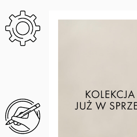
DANE TECHNOLOGICZN
Ochrona, trwałość, połysk – galwanicz
Chromowanie galwaniczne to proces elektro
trwałość oraz odporność na korozje. Etapy p
1. Niklowanie – Pokrycie przedmiotu warst
warstwy chromu.
2. Chromowanie – Osadzenie cienkiej w
elektrolitycznej i przepuszczenie prądu ele
DESIGN
Kolekcja FLY to wyraz świadomego podejś
dopracowaną, zmysłową formą. Smukła sylwetka
wnoszą do wnętrza lekkość, subtelność i pona