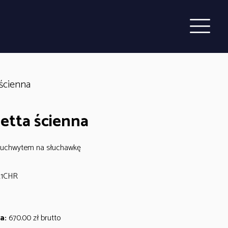
ścienna
etta ścienna
 uchwytem na słuchawkę
1CHR
a:
670.00
zł
brutto