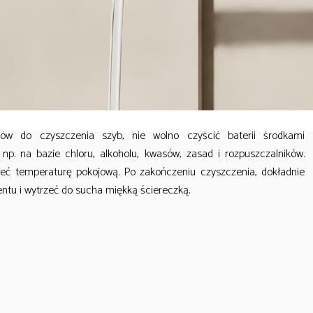
kcji został zaprojektowany z myślą o harmonii – cylindryczne bryły
e zaoblonymi krawędziami, tworząc spójną, organiczną całość.
 estetyki i zapewniają pełną wygodę użytkowania.
ków do czyszczenia szyb, nie wolno czyścić baterii środkami
np. na bazie chloru, alkoholu, kwasów, zasad i rozpuszczalników.
ć temperaturę pokojową. Po zakończeniu czyszczenia, dokładnie
ntu i wytrzeć do sucha miękką ściereczką.