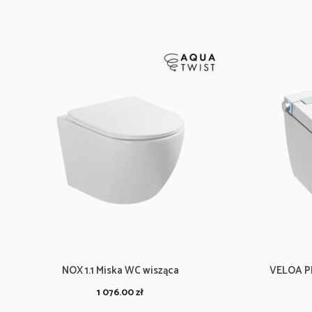
NOX 1.1 Miska WC wisząca
VELOA P
1 076.00
zł