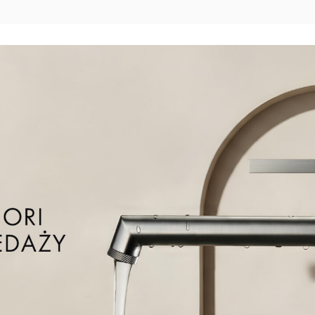
E
ne chromowanie w serii FLY
lityczny nakładania warstwy chromu na powierzchnie, zapewniający
rocesu:
wa niklu, która zwiększa odporność na korozje i stanowi bazę dla
arstwy chromu na powierzchni poprzez zanurzenie w kąpieli
ktrycznego, co nadaje przedmiotowi połysk oraz dodatkowa ochronę.
cia do projektowania – łączącego minimalistyczną elegancję z
, miękkie linie i precyzyjne detale sprawiają, że baterie z tej linii
dczasowy styl. FLY to wybór dla tych, którzy szukają piękna, ale nie