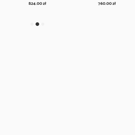
824.00
zł
760.00
zł