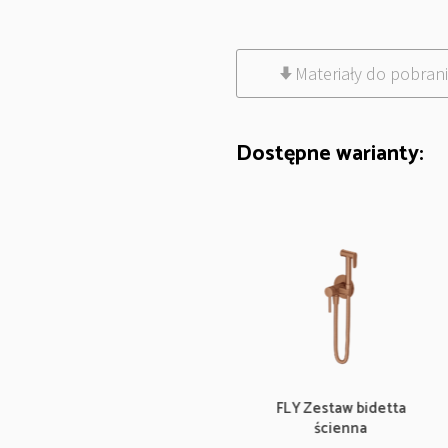
Materiały do pobran
Dostępne warianty:
FLY Zestaw bidetta
FLY Zestaw bidetta
ścienna
ścienna