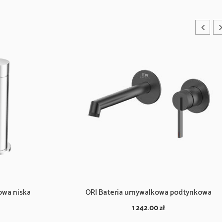
owa niska
ORI Bateria umywalkowa podtynkowa
1 242.00
zł