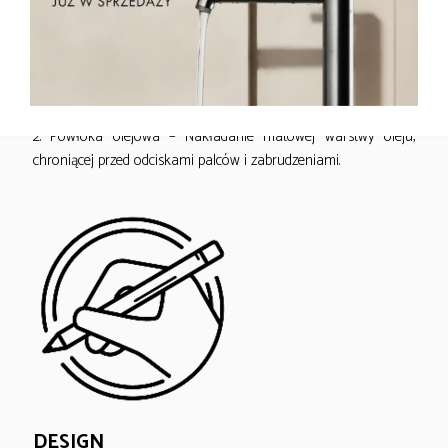
Proces ten zakończony jest nałożeniem ochronnej warstwy
olejowej. Etapy procesu:
1. Warstwa metaliczna – Zanurzanie w roztworach z solami
metali (np. nikiel, chrom) osadza trwała powłokę antykorozyjna
o określonym kolorze.
2. Powłoka olejowa – Nakładanie matowej warstwy oleju,
chroniącej przed odciskami palców i zabrudzeniami.
DESIGN