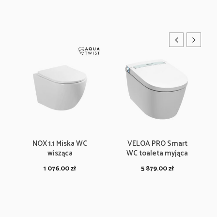
NOX 1.1 Miska WC
VELOA PRO Smart
wisząca
WC toaleta myjąca
1 076.00
zł
5 879.00
zł