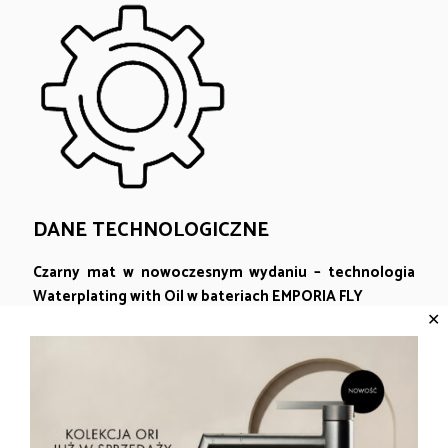
DANE TECHNOLOGICZNE
Czarny mat w nowoczesnym wydaniu – technologia
Waterplating with Oil w bateriach EMPORIA FLY
✕
Baterie FLY w kolorze czarny mat zawdzięczają swój wyjątkowy
wygląd oraz trwałość innowacyjnej technologii wykończenia
powierzchni Waterplating with Oil.
Waterplating with Oil to proces wykańczania powierzchni,
polegający na chemicznym nakładaniu metalicznych powłok
na baterie łazienkowe z wykorzystaniem wodnych roztworów.