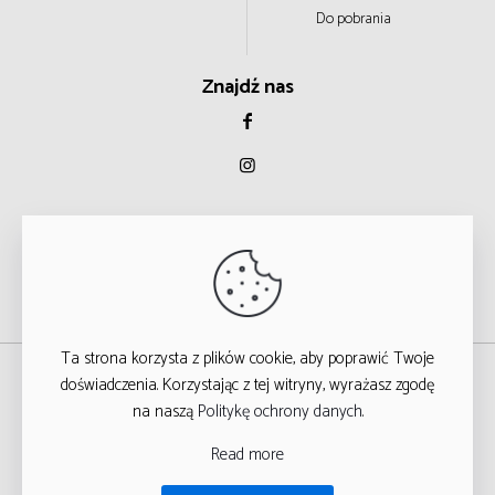
Do pobrania
Znajdź nas
Ta strona korzysta z plików cookie, aby poprawić Twoje
© 2023
doświadczenia. Korzystając z tej witryny, wyrażasz zgodę
na naszą
Politykę ochrony danych
.
WSZYSTKIE PRAWA ZASTRZEŻONE
Read more
T
ARGA STUDIO