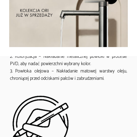
metalicznych powłok w warunkach próżni – czyli w specjalnej
komorze, w której znacznie obniżono ciśnienie powietrza, co
pozwala cząsteczkom metali swobodnie przemieszczać się i
równomiernie osadzać na powierzchni baterii łazienkowych.
Etapy procesu:
1. Niklowanie i chromowanie – Osadzanie metali, które tworzą
ochronna powłokę zwiększającą odporność na uszkodzenia.
2. Koloryzacja – Nakładanie metalicznej powłoki w procesie
PVD, aby nadać powierzchni wybrany kolor.
3. Powłoka olejowa – Nakładanie matowej warstwy oleju,
chroniącej przed odciskami palców i zabrudzeniami.