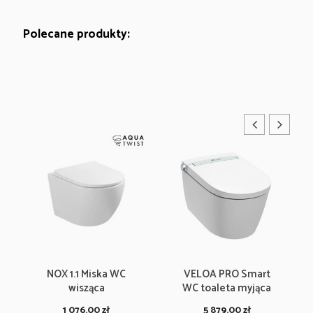
Polecane produkty:
NOX 1.1 Miska WC
VELOA PRO Smart
wisząca
WC toaleta myjąca
1 076.00
zł
5 879.00
zł