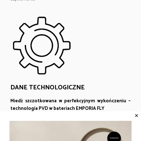
DANE TECHNOLOGICZNE
Miedź szczotkowana w perfekcyjnym wykończeniu –
technologia PVD w bateriach EMPORIA FLY
✕
Baterie EMPORIA FLY w wykończeniu miedź szczotkowana
zyskują wyjątkową trwałość i głębię koloru dzięki zastosowaniu
zaawansowanej technologii powlekania PVD. PVD (Physical
Vapor Deposition) to technologia nakładania cienkich,