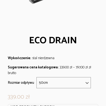
ECO DRAIN
Wykończenie:
stal nierdzewna
Z
Sugerowana cena katalogowa:
339.00
zł
–
797.00
zł
zł
a
brutto
k
Rozmiar odpływu
r
e
339.00
zł
s
c