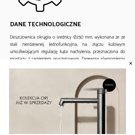
DANE TECHNOLOGICZNE
Deszczownica okrągła o średnicy Ø250 mm, wykonana ze ze
stali nierdzewnej. Jednofunkcyjna, na złączu kulowym
umożliwiającym regulację kąta nachylenia, przeznaczona do
montażu z ramieniem prysznicowym. Zapewnia równomierny
✕
strumień wody na całej powierzchni natrysku.
Deszczownica została wykończona w technologii
WATERPLATING WITH OIL
– to proces polegający na
chemicznym nakładaniu metalicznych powłok na deszczownice
z wykorzystaniem wodnych roztworów. Proces ten zakończony
jest nałożeniem ochronnej warstwy olejowej, zabezpieczającej
przed odciskami palców i zabrudzeniami.